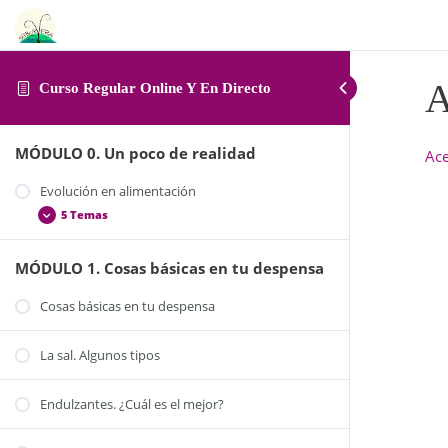
A
Curso Regular Online Y En Directo
MÓDULO 0. Un poco de realidad
Ace
Evolución en alimentación
5 Temas
MÓDULO 1. Cosas básicas en tu despensa
La alimentación en la actualidad
Alimentos ecológicos y de comercio justo
Cosas básicas en tu despensa
Alimentos de temporada
La sal. Algunos tipos
¿Y yo, qué puedo hacer por mi alimentación?
Trucos y consejos para organizarte
Endulzantes. ¿Cuál es el mejor?