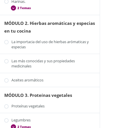
Harinas.
2 Temas
MÓDULO 2. Hierbas aromáticas y especias
Harina de garbanzos
en tu cocina
Harina de algarroba
La importacia del uso de hierbas arómaticas y
especias
Las más conocidas y sus propiedades
medicinales
Aceites aromáticos
MÓDULO 3. Proteínas vegetales
Proteínas vegetales
Legumbres
2 Temas