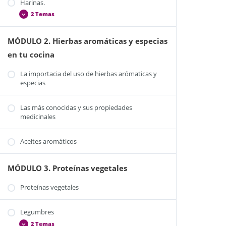
Harinas.
2 Temas
MÓDULO 2. Hierbas aromáticas y especias
Harina de garbanzos
en tu cocina
Harina de algarroba
La importacia del uso de hierbas arómaticas y
especias
Las más conocidas y sus propiedades
medicinales
Aceites aromáticos
MÓDULO 3. Proteínas vegetales
Proteínas vegetales
Legumbres
2 Temas