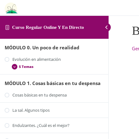
B
Curso Regular Online Y En Directo
MÓDULO 0. Un poco de realidad
Ge
Evolución en alimentación
5 Temas
MÓDULO 1. Cosas básicas en tu despensa
La alimentación en la actualidad
Alimentos ecológicos y de comercio justo
Cosas básicas en tu despensa
Alimentos de temporada
La sal. Algunos tipos
¿Y yo, qué puedo hacer por mi alimentación?
Trucos y consejos para organizarte
Endulzantes. ¿Cuál es el mejor?