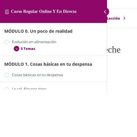
Curso Regular Online Y En Directo
Lección Anterior
Siguiente Lección
MÓDULO 0. Un poco de realidad
Evolución en alimentación
Coliflor o brócoli en escabeche
5 Temas
Clase 22 coliflor o brócoli en escabeche
MÓDULO 1. Cosas básicas en tu despensa
La alimentación en la actualidad
Alimentos ecológicos y de comercio justo
Cosas básicas en tu despensa
Alimentos de temporada
La sal. Algunos tipos
¿Y yo, qué puedo hacer por mi alimentación?
Trucos y consejos para organizarte
Endulzantes. ¿Cuál es el mejor?
Harinas.
2 Temas