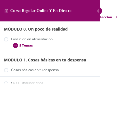
Curso Regular Online Y En Directo
Lección Anterior
Siguiente Lección
MÓDULO 0. Un poco de realidad
Evolución en alimentación
Ensalada de espinacas
5 Temas
Clase 32 ENSALADA DE ESPINACAS
MÓDULO 1. Cosas básicas en tu despensa
La alimentación en la actualidad
Alimentos ecológicos y de comercio justo
Cosas básicas en tu despensa
Alimentos de temporada
La sal. Algunos tipos
¿Y yo, qué puedo hacer por mi alimentación?
Trucos y consejos para organizarte
Endulzantes. ¿Cuál es el mejor?
Harinas.
2 Temas