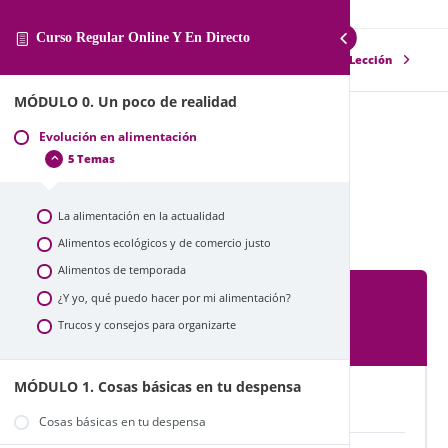
Curso Regular Online Y En Directo
Siguiente Lección
MÓDULO 0. Un poco de realidad
Evolución en alimentación
Evolución en alimentación
5 Temas
Un poco de realidad
La alimentación en la actualidad
Alimentos ecológicos y de comercio justo
Alimentos de temporada
¿Y yo, qué puedo hacer por mi alimentación?
Lección Contenido
Trucos y consejos para organizarte
0% COMPLETADO
0/5 pasos
MÓDULO 1. Cosas básicas en tu despensa
La alimentación en la actualidad
Cosas básicas en tu despensa