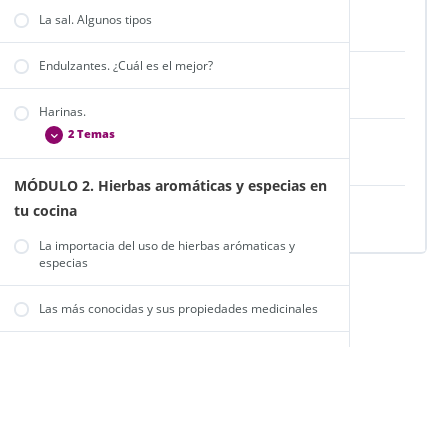
Alimentos ecológicos y de comercio justo
La sal. Algunos tipos
Endulzantes. ¿Cuál es el mejor?
Alimentos de temporada
Harinas.
2 Temas
¿Y yo, qué puedo hacer por mi alimentación?
MÓDULO 2. Hierbas aromáticas y especias en
Harina de garbanzos
tu cocina
Trucos y consejos para organizarte
Harina de algarroba
La importacia del uso de hierbas arómaticas y
especias
Las más conocidas y sus propiedades medicinales
Aceites aromáticos
MÓDULO 3. Proteínas vegetales
Proteínas vegetales