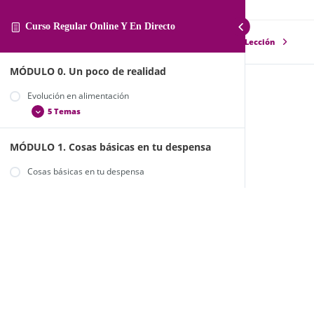
Curso Regular Online Y En Directo
Lección Anterior
Siguiente Lección
MÓDULO 0. Un poco de realidad
Evolución en alimentación
Frutos secos
5 Temas
MÓDULO 1. Cosas básicas en tu despensa
La alimentación en la actualidad
Alimentos ecológicos y de comercio justo
Cosas básicas en tu despensa
Alimentos de temporada
La sal. Algunos tipos
¿Y yo, qué puedo hacer por mi alimentación?
Trucos y consejos para organizarte
Endulzantes. ¿Cuál es el mejor?
Harinas.
2 Temas