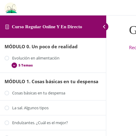
G
Curso Regular Online Y En Directo
MÓDULO 0. Un poco de realidad
Rec
Evolución en alimentación
5 Temas
MÓDULO 1. Cosas básicas en tu despensa
La alimentación en la actualidad
Alimentos ecológicos y de comercio justo
Cosas básicas en tu despensa
Alimentos de temporada
La sal. Algunos tipos
¿Y yo, qué puedo hacer por mi alimentación?
Trucos y consejos para organizarte
Endulzantes. ¿Cuál es el mejor?