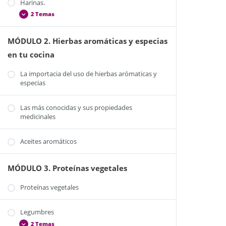
Harinas.
2 Temas
MÓDULO 2. Hierbas aromáticas y especias
Harina de garbanzos
en tu cocina
Harina de algarroba
La importacia del uso de hierbas arómaticas y
especias
Las más conocidas y sus propiedades
medicinales
Aceites aromáticos
MÓDULO 3. Proteínas vegetales
Proteínas vegetales
Legumbres
2 Temas