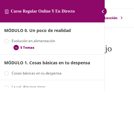
Curso Regular Online Y En Directo
Lección Anterior
Siguiente Lección
MÓDULO 0. Un poco de realidad
Evolución en alimentación
Papas al horno con mojo rojo
5 Temas
PAPAS AL HORNO CON MOJO ROJO
MÓDULO 1. Cosas básicas en tu despensa
La alimentación en la actualidad
Alimentos ecológicos y de comercio justo
Cosas básicas en tu despensa
Alimentos de temporada
La sal. Algunos tipos
¿Y yo, qué puedo hacer por mi alimentación?
Trucos y consejos para organizarte
Endulzantes. ¿Cuál es el mejor?
Harinas.
2 Temas