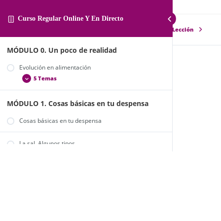
Curso Regular Online Y En Directo
Lección Anterior
Siguiente Lección
MÓDULO 0. Un poco de realidad
Evolución en alimentación
Tabulé
5 Temas
Clase 27 TABULÉ
MÓDULO 1. Cosas básicas en tu despensa
La alimentación en la actualidad
Alimentos ecológicos y de comercio justo
Cosas básicas en tu despensa
Alimentos de temporada
La sal. Algunos tipos
¿Y yo, qué puedo hacer por mi alimentación?
Trucos y consejos para organizarte
Endulzantes. ¿Cuál es el mejor?
Harinas.
2 Temas