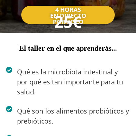
4 HORAS
25€
EN DIRECTO
POR SOLO
El taller en el que aprenderás...
Qué es la microbiota intestinal y
por qué es tan importante para tu
salud.
Qué son los alimentos probióticos y
prebióticos.