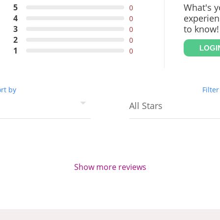
What's y
5
0
experien
4
0
to know!
3
0
2
0
LOGI
1
0
rt by
Filter
Show more reviews