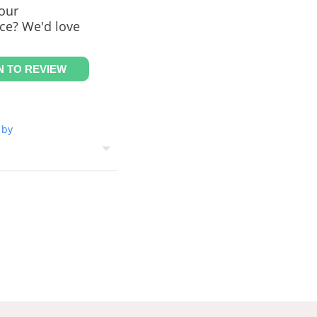
our
ce? We'd love
N TO REVIEW
 by