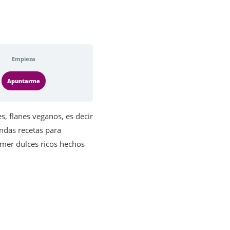
Empieza
Apuntarme
es, flanes veganos, es decir
endas recetas para
comer dulces ricos hechos