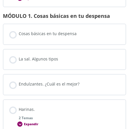
MÓDULO 1. Cosas básicas en tu despensa
Lección Contenido
0% COMPLETADO
0/5 pasos
Cosas básicas en tu despensa
La alimentación en la actualidad
La sal. Algunos tipos
Alimentos ecológicos y de comercio justo
Alimentos de temporada
Endulzantes. ¿Cuál es el mejor?
¿Y yo, qué puedo hacer por mi alimentación?
Harinas.
2 Temas
Trucos y consejos para organizarte
Expandir