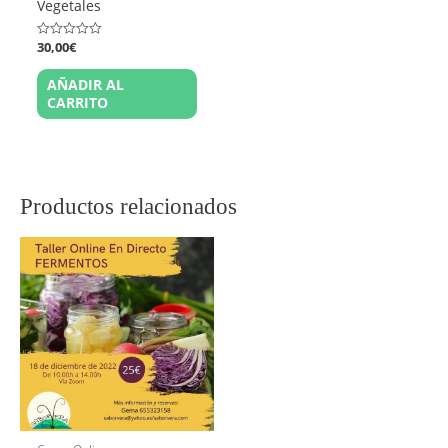
Vegetales
30,00
€
Valorado
en
0
AÑADIR AL
de
5
CARRITO
Productos relacionados