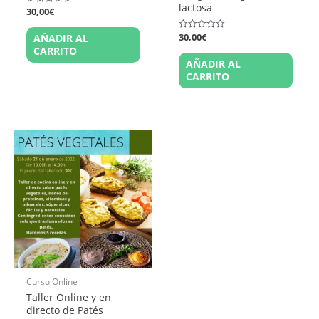
lactosa
30,00
€
Valorado
en
0
30,00
€
AÑADIR AL
de
Valorado
5
en
CARRITO
0
AÑADIR AL
de
5
CARRITO
Curso Online
Taller Online y en
directo de Patés