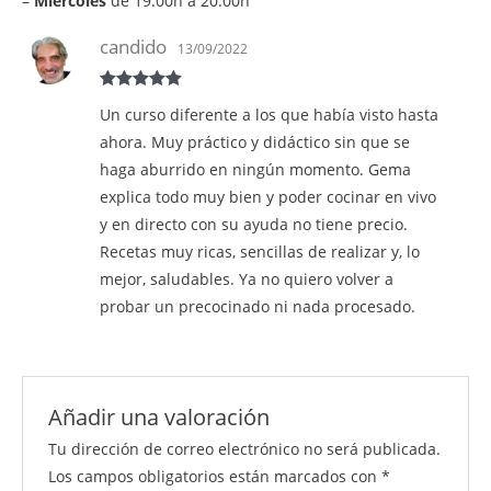
–
Miércoles
de 19.00h a 20.00h
candido
13/09/2022
Valorado en
Un curso diferente a los que había visto hasta
5
de 5
ahora. Muy práctico y didáctico sin que se
haga aburrido en ningún momento. Gema
explica todo muy bien y poder cocinar en vivo
y en directo con su ayuda no tiene precio.
Recetas muy ricas, sencillas de realizar y, lo
mejor, saludables. Ya no quiero volver a
probar un precocinado ni nada procesado.
Añadir una valoración
Tu dirección de correo electrónico no será publicada.
Los campos obligatorios están marcados con
*