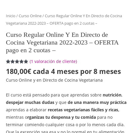
Inicio
/
Curso Online
/ Curso Regular Online Y En Directo de Cocina
Vegetariana 2022-2023 – OFERTA pago en 2 cuotas –
Curso Regular Online Y En Directo de
Cocina Vegetariana 2022-2023 – OFERTA
pago en 2 cuotas –
(
1
valoración de cliente)
Valorado
1
180,00
€
cada 4 meses por 8 meses
5.00
sobre
5 basado
Curso Online y en Directo de Cocina Vegetariana
en
puntuación
de cliente
El curso está pensado para que aprendas sobre
nutrición
,
despejar
muchas dudas
y que
de una manera muy práctica
aprendas a elaborar
recetas
vegetarianas fáciles y ricas,
mientras o
rganizas tu despensa y tu comida
para no
terminar comiendo cualquier cosa o por lo menos cada día.
Que la excepción sea esa y no lo normal en tu alimentación.