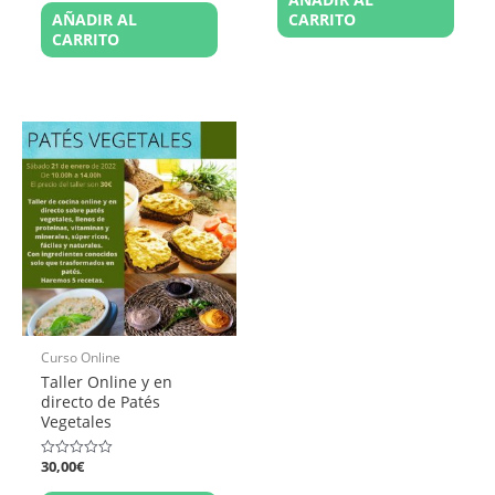
0
5
AÑADIR AL
CARRITO
de
5
CARRITO
Curso Online
Taller Online y en
directo de Patés
Vegetales
30,00
€
Valorado
en
0