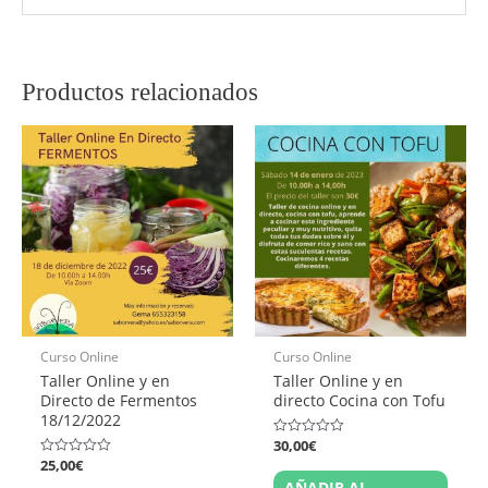
Productos relacionados
Curso Online
Curso Online
Taller Online y en
Taller Online y en
Directo de Fermentos
directo Cocina con Tofu
18/12/2022
30,00
€
Valorado
en
25,00
€
Valorado
0
en
AÑADIR AL
de