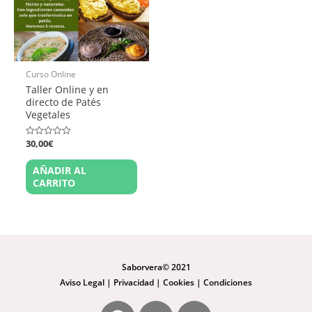
Curso Online
Taller Online y en
directo de Patés
Vegetales
30,00
€
Valorado
en
0
AÑADIR AL
de
5
CARRITO
Saborvera© 2021
Aviso Legal
|
Privacidad
|
Cookies
|
Condiciones