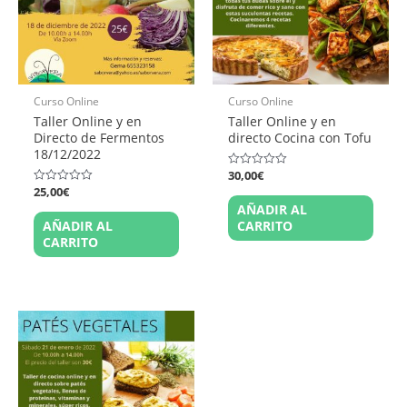
Curso Online
Curso Online
Taller Online y en
Taller Online y en
Directo de Fermentos
directo Cocina con Tofu
18/12/2022
30,00
€
Valorado
en
25,00
€
Valorado
0
en
AÑADIR AL
de
0
5
AÑADIR AL
CARRITO
de
5
CARRITO